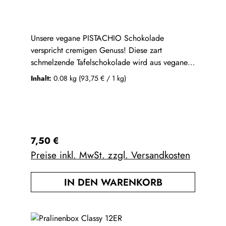
Unsere vegane PISTACHIO Schokolade
verspricht cremigen Genuss! Diese zart
schmelzende Tafelschokolade wird aus veganer
weißer Schokolade mit vermahlenen Pistazien in
Inhalt:
0.08 kg
(93,75 € / 1 kg)
Handarbeit in unserer Schoko-Manufaktur
hergestellt. Der nussige, vollmundige
Geschmack wird durch die Pistazien im Ganzen
on Top vervollständigt!Kakaobutter-Zubereitung
mit PistazieZutaten: Kakaobutter
Regulärer Preis:
7,50 €
26%, Pistazienpaste 24%, Rübenzucker,
Preise inkl. MwSt. zzgl. Versandkosten
Reissiruppulver, Mandelmehl, Pistazien 4%,
Salz, Emulgator: Sonnenblumenlecithin; Vanille.
IN DEN WARENKORB
Nährwerte pro 100g:Kilojoule (kJ): 2457
Kilokalorien(kcal): 587Fett: 42gFettsäuren,
gesättigte: 19g Kohlenhydrate: 43gdavon
Zucker: 33g Eiweiß: 6,2g Salz: