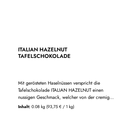
ITALIAN HAZELNUT
TAFELSCHOKOLADE
Mit gerösteten Haselnüssen verspricht die
Tafelschokolade ITALIAN HAZELNUT einen
nussigen Geschmack, welcher von der cremigen
Nougat-Schokolade perfekt ergänzt wird. Der
Inhalt:
0.08 kg
(93,75 € / 1 kg)
Kakao für diese vegane Schokolade stammt
dabei aus Peru. Hergestellt wird die Tafel in
Handarbeit in unserer Chocolaterie.Schokolade
mit Haselnüssen (Kakao: 37% mindestens im