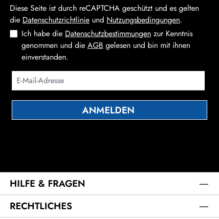
Spuren von anderen Schalenfrüchten und
Diese Seite ist durch reCAPTCHA geschützt und es gelten
Erdnüssen enthalten.Haltbarkeit: ca. 6-8
die
Datenschutzrichtlinie
und
Nutzungsbedingungen
.
Wochen bei richtiger LagerungNährwerte pro
Ich habe die
Datenschutzbestimmungen
zur Kenntnis
100g:Kilojoule (kJ): 2131 Kilokalorien (kcal):
genommen und die
AGB
gelesen und bin mit ihnen
513Fett: 37gdavon gesättigte:
einverstanden.
19g Kohlenhydrate: 36gdavon Zucker:
34g Eiweiß: 7,1g Salz: 0,9g
Bitte kühl, trocken & lichtgeschützt lagern!Alle
Pralinen sind alkoholfrei.
ANMELDEN
Die mit einem Stern (*) markierten Felder sind Pflichtfelder.
HILFE & FRAGEN
RECHTLICHES