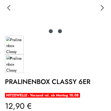
PRALINENBOX CLASSY 6ER
HITZEWELLE - Versand vsl. ab Montag 10.08
Regulärer Preis:
12,90 €