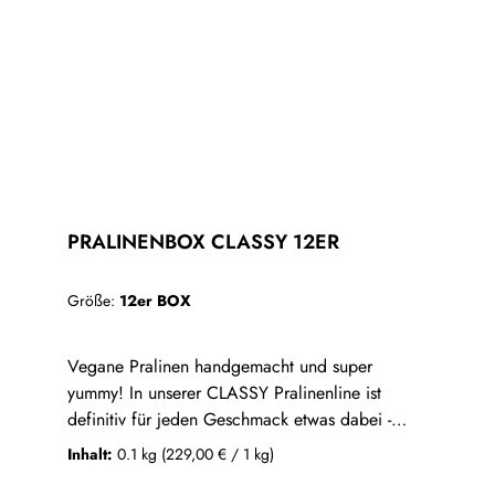
0,3g Hinweis: Kann Spuren von anderen
Schalenfrüchten und Erdnüssen enthalten. Bitte
kühl, trocken & lichtgeschützt lagern!
PRALINENBOX CLASSY 12ER
Größe:
12er BOX
Vegane Pralinen handgemacht und super
yummy! In unserer CLASSY Pralinenline ist
definitiv für jeden Geschmack etwas dabei -
egal ob fruchtig, crunchy oder cremig
Inhalt:
0.1 kg
(229,00 € / 1 kg)
herb. Jede unserer Pralinen wurde mit viel Liebe