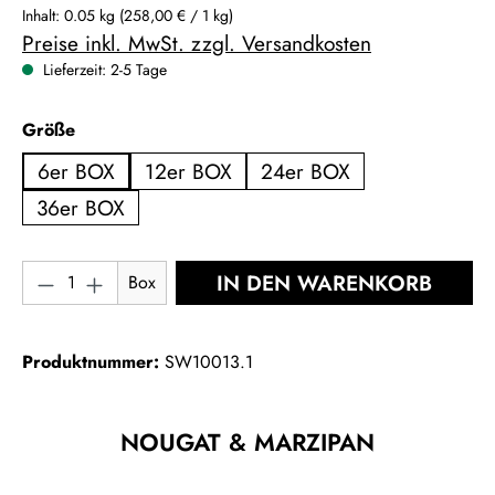
Inhalt:
0.05 kg
(258,00 € / 1 kg)
Preise inkl. MwSt. zzgl. Versandkosten
Lieferzeit: 2-5 Tage
auswählen
Größe
6er BOX
12er BOX
24er BOX
36er BOX
Produkt Anzahl: Gib den gewünschten Wert ein
IN DEN WARENKORB
Box
Produktnummer:
SW10013.1
NOUGAT & MARZIPAN