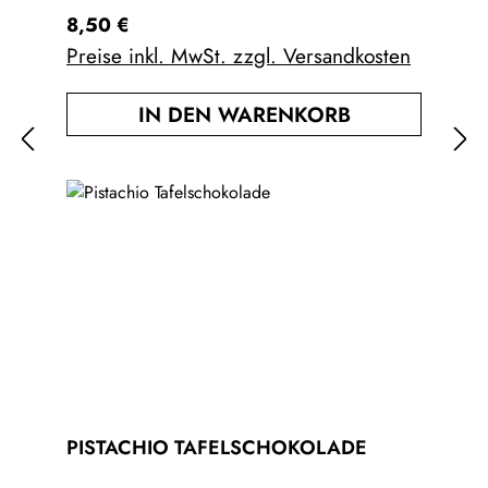
Vanille.Kilojoule (kJ) 2456Kilokalorien (kcal)
Regulärer Preis:
8,50 €
587Fett 41gFettsäuren, gesättigte
Preise inkl. MwSt. zzgl. Versandkosten
10gKohlenhydrate 47gZucker 45gEiweiß
5,9gSalz 0,2gKann Spuren von anderen
IN DEN WARENKORB
Schalenfrüchten und Erdnüssen enthalten.
PISTACHIO TAFELSCHOKOLADE