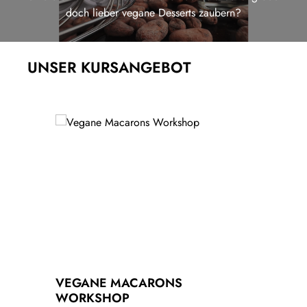
doch lieber vegane Desserts zaubern?
UNSER KURSANGEBOT
Produktgalerie überspringen
VEGANE MACARONS
V
WORKSHOP