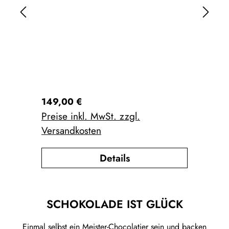
Regulärer Preis:
Re
149,00 €
1.
Preise inkl. MwSt. zzgl.
Pr
Versandkosten
Ve
Details
SCHOKOLADE IST GLÜCK
Einmal selbst ein Meister-Chocolatier sein und backen