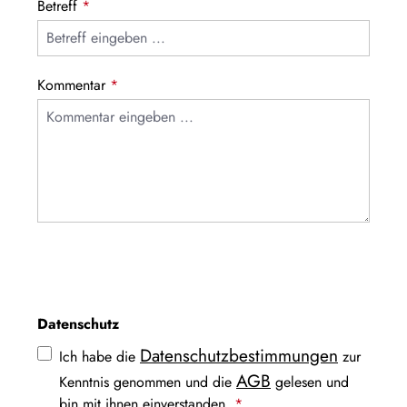
Betreff
*
Kommentar
*
Diese Seite ist durch reCAPTCHA geschützt und es
gelten die
Datenschutzrichtlinie
und
Nutzungsbedingungen
.
Datenschutz
Datenschutzbestimmungen
Ich habe die
zur
AGB
Kenntnis genommen und die
gelesen und
bin mit ihnen einverstanden.
*