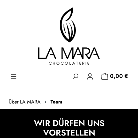
Zum Hauptinhalt springen
0,00 €
Über LA MARA
Team
Slider überspringen
https://la-mara.de/UEber-LA-MARA/Kontaktformular/
WIR DÜRFEN UNS
VORSTELLEN