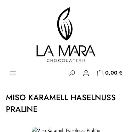
Zum Hauptinhalt springen
0,00 €
MISO KARAMELL HASELNUSS
PRALINE
Bildergalerie überspringen