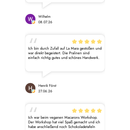
Verpflegung. Der persönliche Austausch mit
den Tamara und Max und den anderen
Teilnehmenden macht den Kurs zusätzlich
besonders. Absolute Empfehlung! Darüber
Wilhelm
hinaus: tolle Pralinen Kreationen im
08.07.26
Werksverkauf!
Ich bin durch Zufall auf La Mara gestoßen und
war direkt begeistert. Die Pralinen sind
einfach richtig gutes und schönes Handwerk.
Erwähnenswert ist auch der Kühlversand.
Aufgrund der hohen Temperaturen hatte ich
zunächst Sorge, dass die Pralinen den
Versand nicht überstehen würden. Jede
Bestellung wird jedoch äußerst sorgfältig
verpackt und enthält zwei Kühlakkus, sodass
Henrik Först
die Ware keinen Schaden nimmt.
27.06.26
Ich war beim veganen Macarons Workshop.
Der Workshop hat viel Spaß gemacht und ich
habe anschließend noch Schokoladetafeln