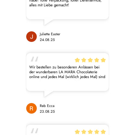
habe! Tolle Verpackung, toller Lieferservice,
alles mit Liebe gemacht!
Juliette Easter
24.08.25
Wir bestellen zu besonderen Anlässen bei
der wunderbaren LA MARA Chocolaterie
online und jedes Mal (wirklich jedes Mal) sind
wir so happy mit euren köstlichen Kreationen!!
🥰 Macarons, Tafeln Schokolade, Schoko
Aufstrich, Pralinen..alles vegan und so
köstlich! So wunderschön, geschmackvoll und
kreative Kombinationen! Die dabei
geschickten nicht perfekten gratis Mojito
Reb Ecca
Pralinen sind wirklich ein Träumchen und
23.08.25
haben uns sehr erfreut 😋 Alles Liebe euch
und eurem einzigartigen Unternehmen!