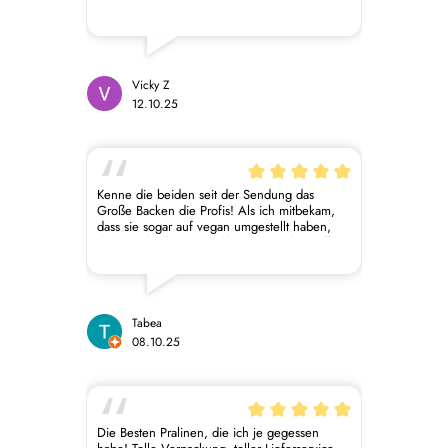
konnten wir sehr gut mithalten ☺️ Die
Stimmung war toll & es hat wahnsinnig Spaß
gemacht! Wir sind mit ganz viel neuem
Wissen und einer großen Packung
selbstgemachter Pralinen nach Hause
gefahren ☺️ Den Kurs würde ich wirklich
Vicky Z
immer wieder machen und auch
12.10.25
bestengewissens weiterempfehlen ☺️☺️
Kenne die beiden seit der Sendung das
Große Backen die Profis! Als ich mitbekam,
dass sie sogar auf vegan umgestellt haben,
dachte ich: die Besten der Besten übertreffen
sich erneut! Nicht nur in Geschmack auch in
Ethik, megastark 🌱🤍
Tabea
08.10.25
Die Besten Pralinen, die ich je gegessen