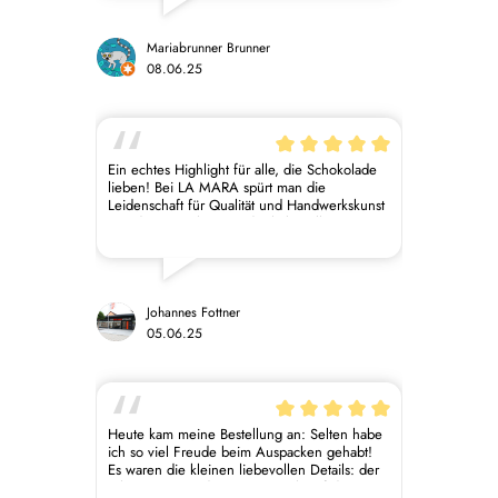
Mariabrunner Brunner
08.06.25
Ein echtes Highlight für alle, die Schokolade
lieben! Bei LA MARA spürt man die
Leidenschaft für Qualität und Handwerkskunst
in jedem Detail – von der liebevollen
Verpackung bis zum außergewöhnlichen
Geschmack. Besonders begeistert hat mich
die feine Auswahl an Pralinen und
Schokoladentafeln – jede Sorte ein kleines
Meisterwerk. Der Service war herzlich und
Johannes Fottner
professionell. Man fühlt sich sofort
05.06.25
willkommen. Ich komme ganz sicher wieder
und empfehle LA MARA von Herzen weiter!
Heute kam meine Bestellung an: Selten habe
ich so viel Freude beim Auspacken gehabt!
Es waren die kleinen liebevollen Details: der
schöne Karton, der nette Spruch auf der