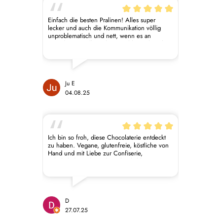
Einfach die besten Pralinen! Alles super
lecker und auch die Kommunikation völlig
unproblematisch und nett, wenn es an
irgendeiner Stelle mal ein Problem gibt. Ich
war bislang immer 100% zufrieden.
Ju E
04.08.25
Ich bin so froh, diese Chocolaterie entdeckt
zu haben. Vegane, glutenfreie, köstliche von
Hand und mit Liebe zur Confiserie,
Schokolade und Konditoreiköstlichkeiten
hergestellte Pralinen, Schokoladentafeln und
Macarons. Außerdem gibt es Nuss-Nougat-
Aufstrich, Schoko-Bites und Trinkschokolade.
Freundlicher Kundenservice. :-) Zu Ostern,
Valentinstag, Weihnachten gibt es noch ein
D
paar spezielle Sorten an Pralinen und
27.07.25
Osterhasen- bzw weihnachtliche Sorten.