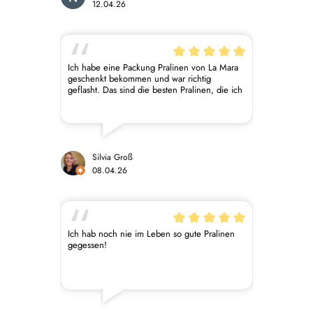
12.04.26
Ich habe eine Packung Pralinen von La Mara
geschenkt bekommen und war richtig
geflasht. Das sind die besten Pralinen, die ich
je gesehen und gegessen habe! Jede ist
optisch ein kleines Kunstwerk und sie sind so
lecker! Und dazu noch vegan! Deshalb habe
ich in diesem Jahr zu Ostern auf die üblichen
Schokoprodukte anderer Hersteller verzichtet
und stattdessen La Mara Pralinen für die
Silvia Groß
ganze Familie bestellt. Die Lieferung erfolgte
08.04.26
schnell, die Pralinen waren liebevoll verpackt
mit einem kleinen Gruß. Und die Familie war
begeistert!
Ich hab noch nie im Leben so gute Pralinen
gegessen!