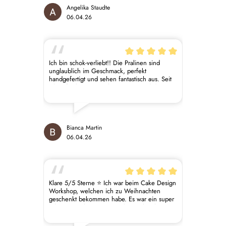
Angelika Staudte
06.04.26
Ich bin schok-verliebt!! Die Pralinen sind
unglaublich im Geschmack, perfekt
handgefertigt und sehen fantastisch aus. Seit
ich auf Laktose verzichten muss, sind diese
Pralinen oder auch aktuell die
Osterschokolade meine Seelenrettung.
Absolute Empfehlung!
Bianca Martin
06.04.26
Klare 5/5 Sterne ⭐️ Ich war beim Cake Design
Workshop, welchen ich zu Weihnachten
geschenkt bekommen habe. Es war ein super
schöner Nachmittag mit vielen praktischen
Tipps und Tricks. ☺️ Am Wochenende wurde
die Torte nachgebacken und es hat prima