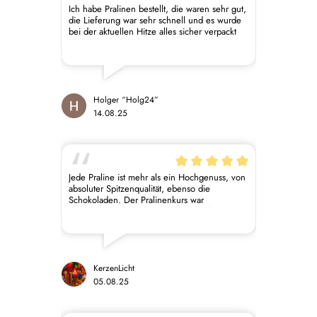
Ich habe Pralinen bestellt, die waren sehr gut,
die Lieferung war sehr schnell und es wurde
bei der aktuellen Hitze alles sicher verpackt
und gekühlt geliefert
Holger “Holg24”
14.08.25
Jede Praline ist mehr als ein Hochgenuss, von
absoluter Spitzenqualität, ebenso die
Schokoladen. Der Pralinenkurs war
phantastisch, der Service liebevoll, die
Vermittlung des handwerklichen Wissens auf
höchstem Niveau und sehr gut praktisch
umzusetzen. Ganz große Empfehlung!! Ich
danke von Herzen. Liebe Grüße KerzenLicht
CL
KerzenLicht
05.08.25