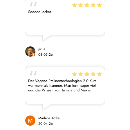
Sooooo lecker
jw la
08.05.26
Der Vegane Pralinentechnologien 2.0 Kurs
war mehr als hammer. Man lernt super viel
und das Wissen von Tamara und Max ist
bewundernswert. Das was sie da geschaffen
haben ist echt einzigartig mit der Herstellung
der eigenen Schokolade und dem Wissen
über die Industrie dahinter. Ich freu mich
schon riesig auf den nächsten Kurs.
Marlene Kolke
20.04.26