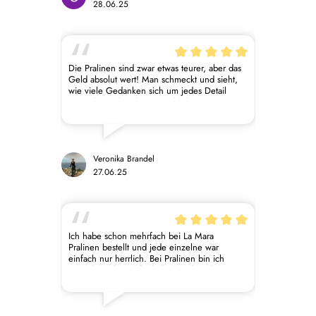
28.06.25
Die Pralinen sind zwar etwas teurer, aber das
Geld absolut wert! Man schmeckt und sieht,
wie viele Gedanken sich um jedes Detail
gemacht wird und es ist wirklich etwas
Besonderes. Ich hab schon mehrmals Pralinen
und auch Schokolade verschenkt und es ist
alles immer sehr sehr gut angekommen.
Veronika Brandel
27.06.25
Ich habe schon mehrfach bei La Mara
Pralinen bestellt und jede einzelne war
einfach nur herrlich. Bei Pralinen bin ich
super kritisch und finde leider, dass diese
häufig nichts besonderes sind. So aber nicht
bei La Mara. Alle Sorten, die ich bisher
probiert habe, waren einfach nur fantastisch.
Die Kombination der Aromen harmoniert so