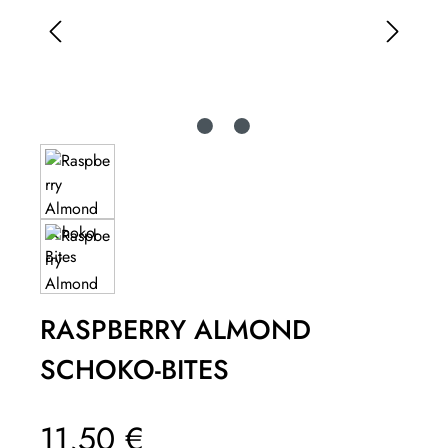
RASPBERRY ALMOND
SCHOKO-BITES
Regulärer Preis:
11,50 €