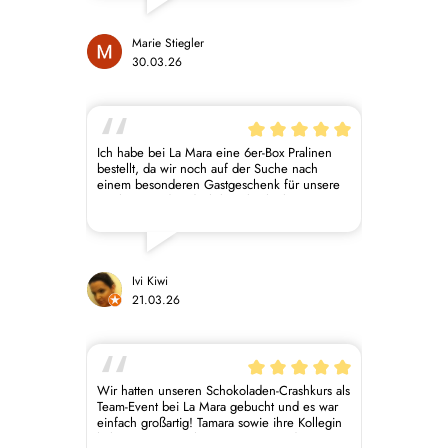
funktioniert. 🥳 Tamara & Fiona haben den
Tag super gestaltet. Es war sicher nicht mein
letzter Kurs bei euch. 🥰
Marie Stiegler
30.03.26
Ich habe bei La Mara eine 6er-Box Pralinen
bestellt, da wir noch auf der Suche nach
einem besonderen Gastgeschenk für unsere
Hochzeit sind und ich bin absolut begeistert!
Die Pralinen sehen nicht nur wunderschön
aus, sondern schmecken auch unglaublich
lecker und hochwertig. Jede Sorte war ein
kleines Highlight für sich. Man merkt sofort,
wie viel Liebe und Qualität dahintersteckt. Für
Ivi Kiwi
uns steht jetzt fest: Wir werden definitiv für
21.03.26
unsere Hochzeit bei La Mara bestellen. Eine
ganz klare Empfehlung für alle, die etwas
Besonderes und gleichzeitig Veganes suchen!
Wir hatten unseren Schokoladen‑Crashkurs als
Team‑Event bei La Mara gebucht und es war
einfach großartig! Tamara sowie ihre Kollegin
haben uns mit viel Begeisterung und