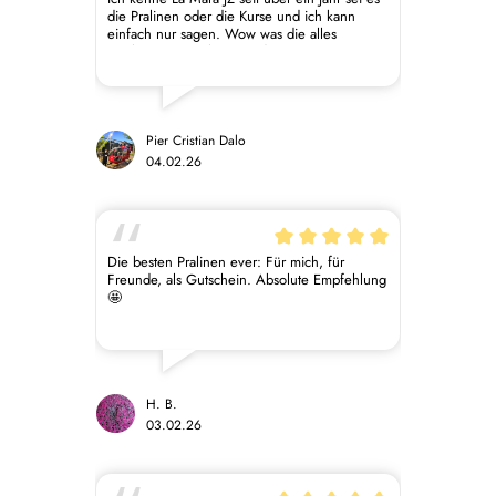
die Pralinen oder die Kurse und ich kann
einfach nur sagen. Wow was die alles
machen. Die Pralinen sind Mega meine
Freundin ein riesen Fan davon. Die Kurse
waren auch sehr informativ und man konnte
sehr viel lernen was die vegane Patisserie
angeht. Kann ich jeden Empfehlen das
einfach zu Probieren ist ein Erlebnis.
Pier Cristian Dalo
04.02.26
Die besten Pralinen ever: Für mich, für
Freunde, als Gutschein. Absolute Empfehlung
🤩
H. B.
03.02.26