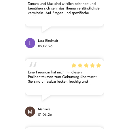
Tamara und Max sind wirklich sehr nett und
bemühen sich sehr das Thema verständlichste
vermitteln. Auf Fragen und spezifische
Probleme gehen Sie immer ein. Sehr zu
empfehlen wenn man sich für vegane
Produkte interessiert, aber auch für ein
generelles Verständnis für Zutaten und ihre
Funktionen in Gebäcken.
Lara Riedmair
05.06.26
Eine Freundin hat mich mit diesen
Pralinenträumen zum Geburtstag überrascht.
Sie sind unfassbar lecker, fruchtig und
gleichzeitig ganz leicht. Es ist ein Wunder,
dass die sie noch nicht alle vernascht habe.
Sie bekommen von mir 5 von 5 Sternen.
Manuela
01.06.26