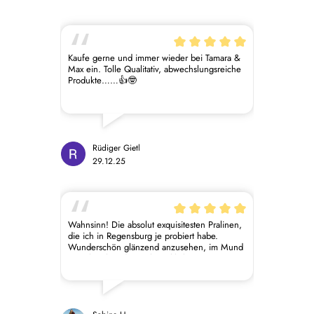
Kaufe gerne und immer wieder bei Tamara &
Max ein. Tolle Qualitativ, abwechslungsreiche
Produkte……👍🤓
Rüdiger Gietl
29.12.25
Wahnsinn! Die absolut exquisitesten Pralinen,
die ich in Regensburg je probiert habe.
Wunderschön glänzend anzusehen, im Mund
zartschmelzend, geschmacklich intensiv. Man
schmeckt bei jedem Stück, wie hochwertig
Zutaten und Verarbeitung sind - und noch
dazu 100% vegan. Die Pralinen sind den
Preis absolut wert und wir werden sehr gerne