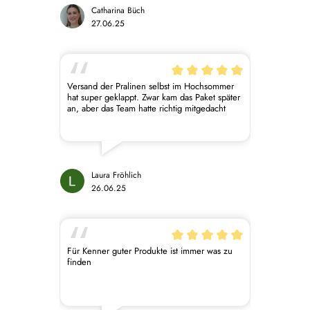
gut. Man schmeckt, dass die Schokolade und
Catharina Büch
auch die weiteren Zutaten, eine sehr hohe
27.06.25
Qualität haben. Leider wohne ich sehr weit
weg von Regensburg, aber ich würde so
gerne irgendwann mal bei ihnen einen Kurs
belegen. Ich freue mich schon auf die
nächste Bestellung bei euch. Macht weiter so
Versand der Pralinen selbst im Hochsommer
🍫
hat super geklappt. Zwar kam das Paket später
an, aber das Team hatte richtig mitgedacht
und wegen Feiertag/Wochenende erst am
darauffolgenden Montag verschickt. Auch
sehr gefreut über das Extra ^^
Laura Fröhlich
26.06.25
Für Kenner guter Produkte ist immer was zu
finden