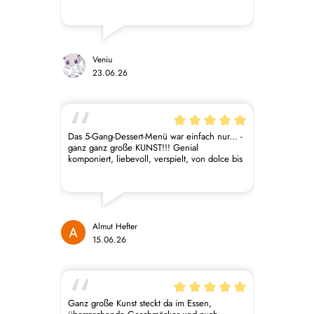
mitgenommen, es war alles sehr lecker.
Danke, dass ihr die Welt ein Stückchen besser
macht mit eurer Unternehmensphilosophie!
Veniu
23.06.26
Das 5-Gang-Dessert-Menü war einfach nur... -
ganz ganz große KUNST!!! Genial
komponiert, liebevoll, verspielt, von dolce bis
herb-rauh, und auch die Getränke dazu
einfach sensationell. Es war ein über 3-
stündiges Verwöhnprogramm für alle Sinne -
DANKE!
Almut Hefter
15.06.26
Ganz große Kunst steckt da im Essen,