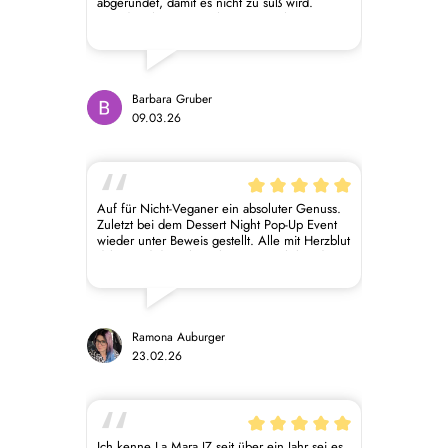
abgerundet, damit es nicht zu süß wird.
Wunderschön angerichtet. Besser hätte man
es nicht gestalten können. Unvergesslich!
Barbara Gruber
09.03.26
Auf für Nicht-Veganer ein absoluter Genuss.
Zuletzt bei dem Dessert Night Pop-Up Event
wieder unter Beweis gestellt. Alle mit Herzblut
dabei und das schmeckt man! Auch bei den
Pralinen - die Besten, die ich je gegessen
habe! Auch das Schoko-Tasting oder Schoko-
Yoga kann ich nur empfehlen, alles mit viel
Liebe vorbereitet und durch geführt.
Ramona Auburger
23.02.26
Ich kenne La Mara JZ seit über ein Jahr sei es