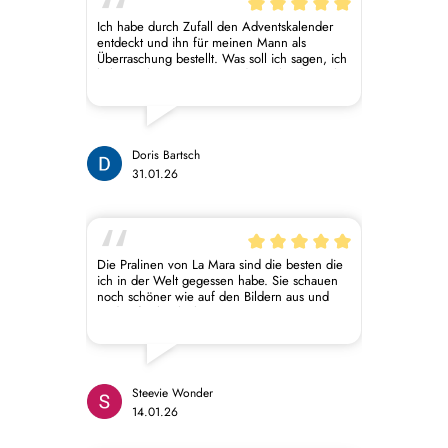
Ich habe durch Zufall den Adventskalender
entdeckt und ihn für meinen Mann als
Überraschung bestellt. Was soll ich sagen, ich
habe mich etwas geärgert den Kalender nicht
auch für mich bestellt zu haben. Er hat mich
probieren lassen und ich war begeistert von
Geschmack und Aussehen. Etwas ganz
besonderes und für jeden
Schokoladenliebhaber eine tolle Sache.
Doris Bartsch
31.01.26
Die Pralinen von La Mara sind die besten die
ich in der Welt gegessen habe. Sie schauen
noch schöner wie auf den Bildern aus und
sind unfassbar lecker. Es ist eine
Geschmacksexplosion im Mund, die ich
jedem im Leben wünschen würde. Es sind so
viele verschiedene Geschmacksrichtungen,
da ist für jeder Mann etwas dabei und das
sage ich, der eigentlich keine Schokolade
Steevie Wonder
mag. Aber La Mara ist mehr als nur eine
14.01.26
Schokolade. Danke das es euch gibt, macht
ruhig weiter so.