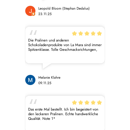
Leopold Bloom (Stephan Dedalus)
23.11.25
Die Pralinen und anderen
Schokoladenprodukte von La Mara sind immer
Spitzenklasse. Tolle Geschmacksrichtungen,
alles sieht spitze aus und ist nachhaltig
verpackt. Ich freue mich darauf, dieses Jahr
wieder den Adventskalender aufmachen zu
dürfen. Mit Abstand die beste vegane
Schokolade, die ich bisher kosten durfte.
Melanie Klahre
09.11.25
Das erste Mal bestellt. Ich bin begeistert von
den leckeren Pralinen. Echte handwerkliche
Qualität. Note 1*