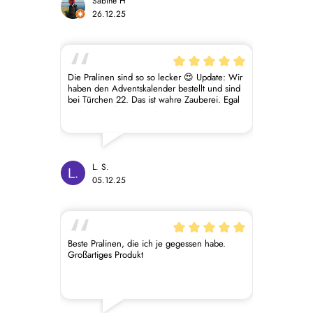
wiederkommen! Als hochwertiges Geschenk
Sabine H
oder wenn man sich selbst was gönnen
26.12.25
möchte, sehr zu empfehlen!
Die Pralinen sind so so lecker 😍 Update: Wir
haben den Adventskalender bestellt und sind
bei Türchen 22. Das ist wahre Zauberei. Egal
welche Beschreibung die Pralinen haben,
man schmeckt alles heraus. Solche Pralinen
habe ich noch nie gegessen. Was ich mir
wünschen würde: Die Möglichkeit ein
Pralinen-Abo zu verschenken 😍 Das wäre
toll!
L. S.
05.12.25
Beste Pralinen, die ich je gegessen habe.
Großartiges Produkt