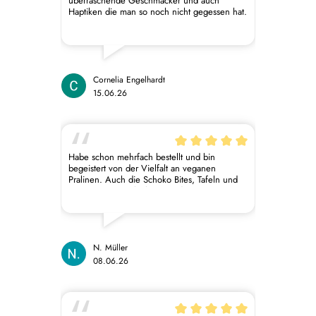
überraschende Geschmäcker und auch
Haptiken die man so noch nicht gegessen hat.
Cornelia Engelhardt
15.06.26
Habe schon mehrfach bestellt und bin
begeistert von der Vielfalt an veganen
Pralinen. Auch die Schoko Bites, Tafeln und
Macarons waren lecker. Für die
Trinkschokolade nutze ich einen
Milchaufschäumer, damit sie sich besser
auflöst. Schmeckt aber sonst auch ;-)
N. Müller
08.06.26