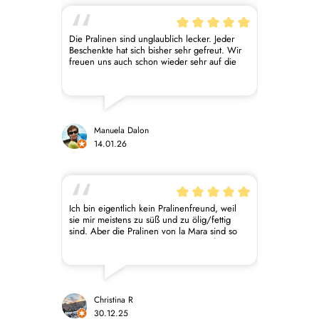
Die Pralinen sind unglaublich lecker. Jeder
Beschenkte hat sich bisher sehr gefreut. Wir
freuen uns auch schon wieder sehr auf die
Macarons!
Manuela Dalon
14.01.26
Ich bin eigentlich kein Pralinenfreund, weil
sie mir meistens zu süß und zu ölig/fettig
sind. Aber die Pralinen von la Mara sind so
toll abgestimmt und eben nicht zu süß oder
zu ölig/fettig und daher eine ganz klare
Empfehlung für jeden der Schokolade mag
und etwas besonderes ausprobieren möchte.
Es ist für jeden eine Sorte dabei und gerade
die exotischen Sorten sind es wirklich wert,
Christina R
sie zu probieren. Große Empfehlung!
30.12.25